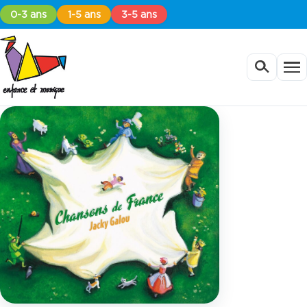
0-3 ans
1-5 ans
3-5 ans