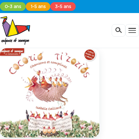
0-3 ans
1-5 ans
3-5 ans