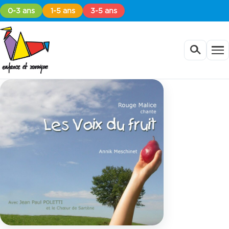
0-3 ans
1-5 ans
3-5 ans