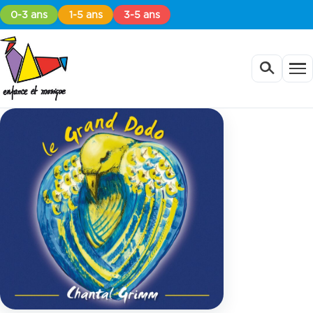
0-3 ans
1-5 ans
3-5 ans