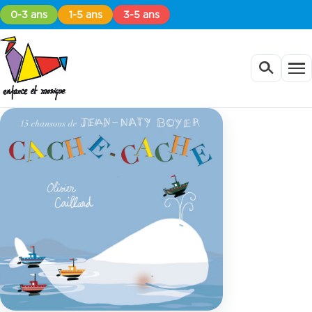
0-3 ans
1-5 ans
3-5 ans