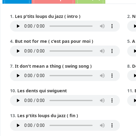
Les p'tits loups du jazz ( intro )
N
But not for me ( c'est pas pour moi )
A 
It don't mean a thing ( swing song )
D
Les dents qui swiguent
Les p'tits loups du jazz ( fin )