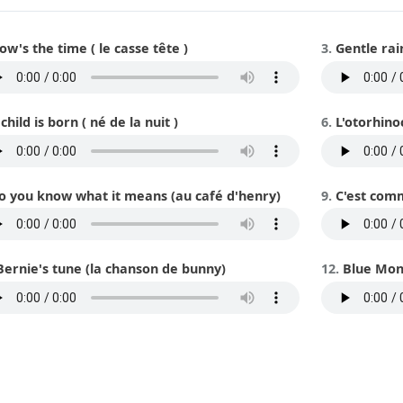
ow's the time ( le casse tête )
Gentle rai
child is born ( né de la nuit )
L'otorhino
o you know what it means (au café d'henry)
C'est com
Bernie's tune (la chanson de bunny)
Blue Mon