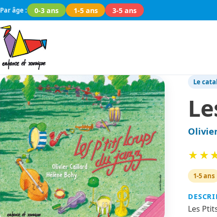
0-3 ans
1-5 ans
3-5 ans
Par âge :
Le cata
Le
Olivie
1-5 ans
DESCRI
Les Pti