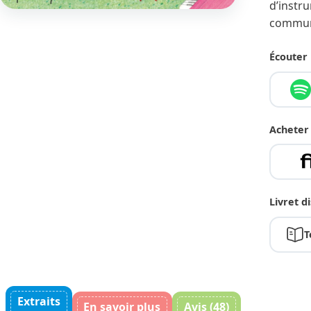
d’instr
communi
Écouter
Acheter
Livret d
T
Extraits
En savoir plus
Avis (48)