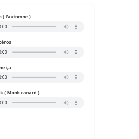
n ( l'automne )
céros
me ça
k ( Monk canard )