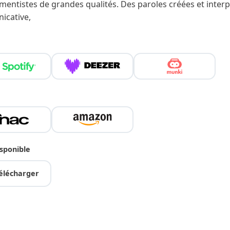
umentistes de grandes qualités. Des paroles créées et inter
cative,
isponible
élécharger