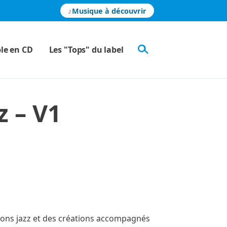
♪
Musique
à découvrir
le en CD
Les "Tops" du label
z – V1
nsons jazz et des créations accompagnés