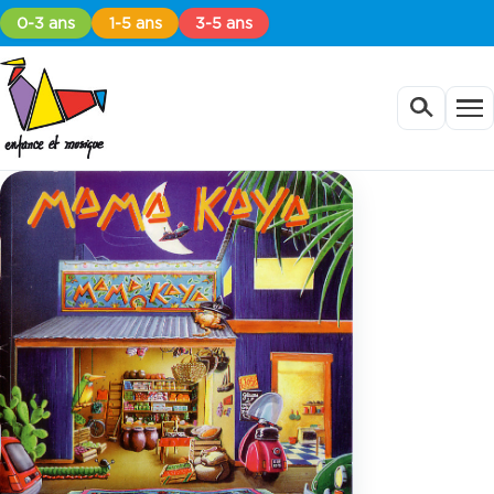
0-3 ans
1-5 ans
3-5 ans