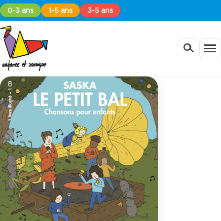
0-3 ans
1-5 ans
3-5 ans